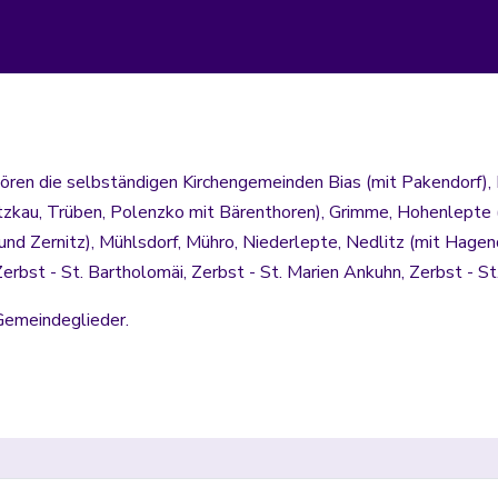
ren die selbständigen Kirchengemeinden Bias (mit Pakendorf), 
tzkau, Trüben, Polenzko mit Bärenthoren), Grimme, Hohenlepte (m
und Zernitz), Mühlsdorf, Mühro, Niederlepte, Nedlitz (mit Hagen
rbst - St. Bartholomäi, Zerbst - St. Marien Ankuhn, Zerbst - St. N
Gemeindeglieder.