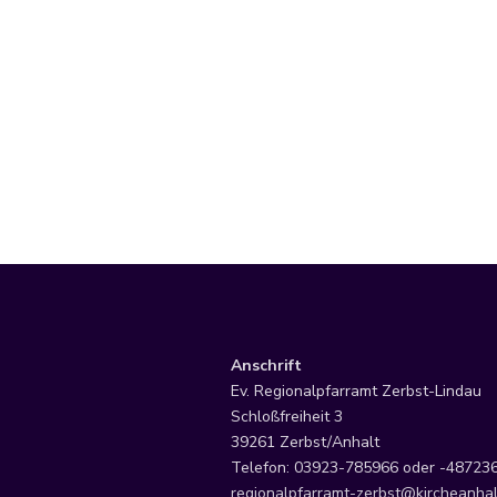
Anschrift
Ev. Regionalpfarramt Zerbst-Lindau
Schloßfreiheit 3
39261 Zerbst/Anhalt
Telefon: 03923-785966 oder -48723
regionalpfarramt-zerbst@kircheanhal